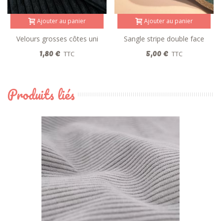
Ajouter au panier
Ajouter au panier
Velours grosses côtes uni
Sangle stripe double face
noir
bleu
1,80 €
5,00 €
TTC
TTC
Produits liés