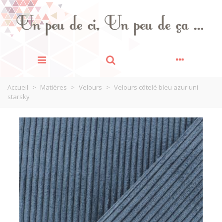
Accueil
>
Matières
>
Velours
>
Velours côtelé bleu azur uni
starsky