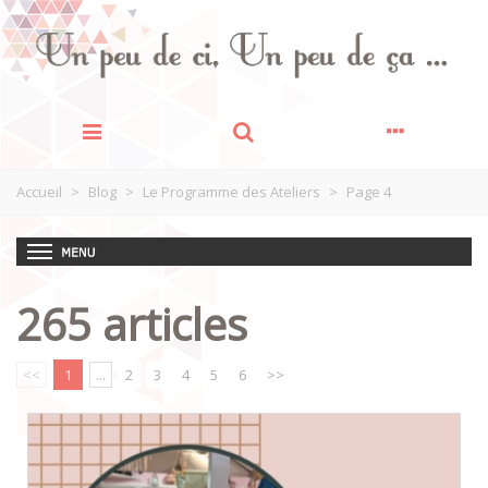
Accueil
>
Blog
>
Le Programme des Ateliers
>
Page 4
265 articles
<<
1
...
2
3
4
5
6
>>