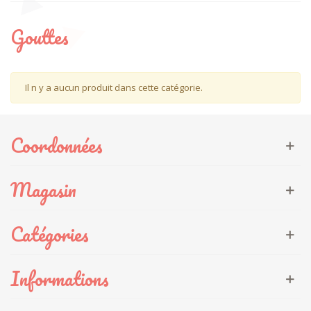
Fantaisie
Gouttes
Géométriques
Gouttes
Il n y a aucun produit dans cette catégorie.
Japonais
Pois
Coordonnées
Unis
Magasin
Autres motifs
Catégories
Informations