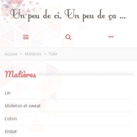
Accueil
>
Matières
>
Tulle
Matières
Lin
Molleton et sweat
Coton
Enduit