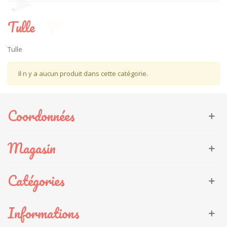
Plumetis
Tulle
Polaire
Tulle
Tulle
Il n y a aucun produit dans cette catégorie.
Simili cuir
Autres matières
Coordonnées
Viscose
Eponge
Magasin
Velours
Catégories
Jean
Minky
Informations
Jersey