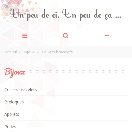
Accueil
>
Bijoux
>
Colliers bracelets
Bijoux
Colliers bracelets
Breloques
Apprets
Perles