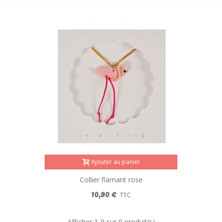
Ajouter au panier
Collier flamant rose
10,90 €
TTC
Afficher
1
-9 sur 9 produit(s)