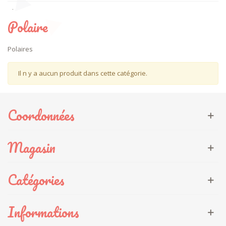
Plumetis
Polaire
Polaire
Polaires
Tulle
Il n y a aucun produit dans cette catégorie.
Simili cuir
Autres matières
Coordonnées
Viscose
Eponge
Magasin
Velours
Catégories
Jean
Minky
Informations
Jersey