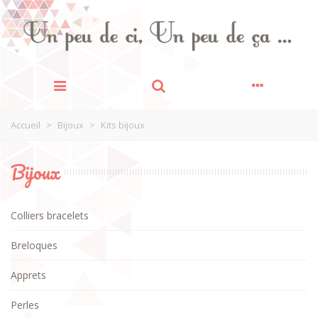
Accueil
>
Bijoux
>
Kits bijoux
Bijoux
Colliers bracelets
Breloques
Apprets
Perles