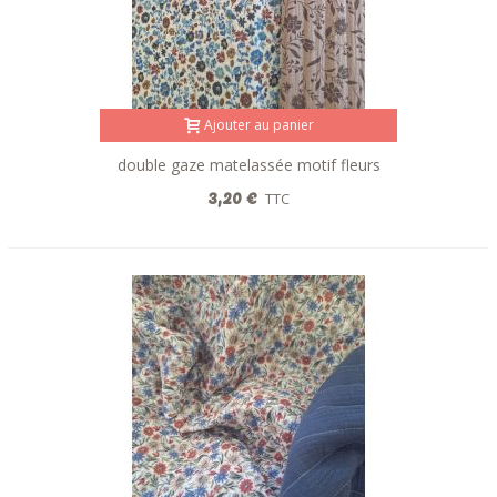
Fausse fourrure
Ajouter au panier
double gaze matelassée motif fleurs
réversible bleu-marron
3,20 €
TTC