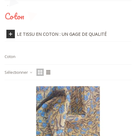
Plumetis
Coton
Polaire
Tulle
LE TISSU EN COTON : UN GAGE DE QUALITÉ
Simili cuir
Coton
Autres matières
Viscose
Sélectionner
Eponge
Velours
Jean
Minky
Jersey