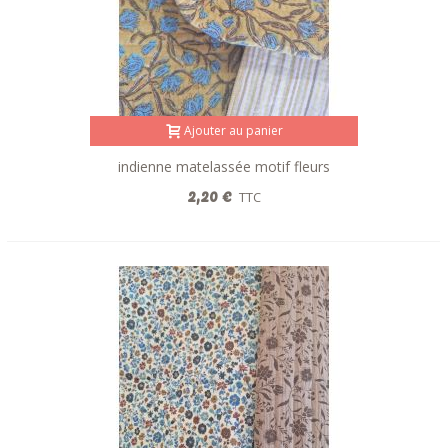
Lainage
Chambray
Jacquard
Ajouter au panier
Double gaze
indienne matelassée motif fleurs
réversible bleu curcuma
2,20 €
TTC
Polyester
Entoilage
Broderie anglaise
Bord côte
Crêpe
Doublure