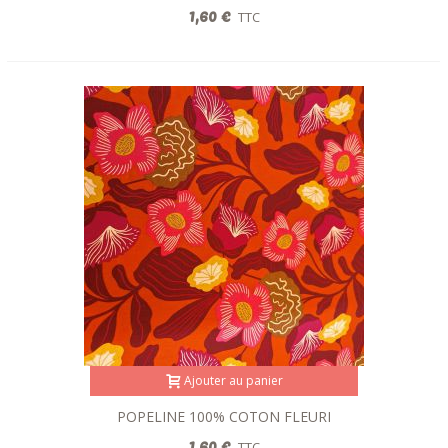
ROSE/PARME/CAMEL150CM
1,60 €
TTC
Ajouter au panier
POPELINE 100% COTON FLEURI
ROUILLE /PARME 150CM Hansen
1,60 €
TTC