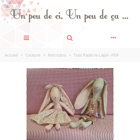
Accueil
>
Couture
>
Nos tutos
>
Tuto Radis le Lapin -PDF