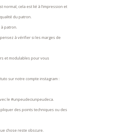
t normal, cela est lié à l’impression et
qualité du patron.
 à patron.
.) pensez à vérifier si les marges de
irs et modulables pour vous
uto sur notre compte instagram :
 avec le #unpeudeciunpeudeca.
pliquer des points techniques ou des
lque chose reste obscure.