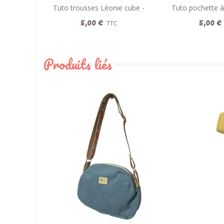
Tuto trousses Léonie cube -
Ajouter au panier
Tuto pochette à
Ajouter a
PDF
5,00 €
5,00 €
TTC
Produits liés