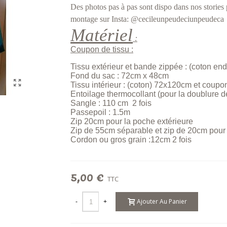
Des photos pas à pas sont dispo dans nos stori
montage sur Insta: @cecileunpeudeciunpeudeca
Matériel
:
Coupon de tissu :
Tissu extérieur et bande zippée : (coton en
Fond du sac : 72cm x 48cm
Tissu intérieur : (coton) 72x120cm et coup
Entoilage thermocollant (pour la doublure 
Sangle : 110 cm
2 fois
Passepoil : 1.5m
Zip 20cm pour la poche extérieure
Zip de 55cm séparable et zip de 20cm pour 
Cordon ou gros grain :12cm 2 fois
5,00 €
TTC
Ajouter Au Panier
-
+