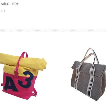
 rabat - PDF
u panier
TTC