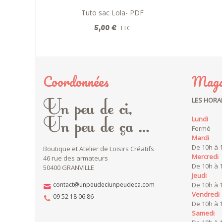
Tuto sac Lola- PDF
Ajouter au panier
5,00 €
TTC
Coordonnées
Maga
LES HORA
Lundi
Fermé
Mardi
De 10h à 
Boutique et Atelier de Loisirs Créatifs
Mercredi
46 rue des armateurs
De 10h à 
50400 GRANVILLE
Jeudi
contact@unpeudeciunpeudeca.com
De 10h à 
Vendredi
09 52 18 06 86
De 10h à 
Samedi